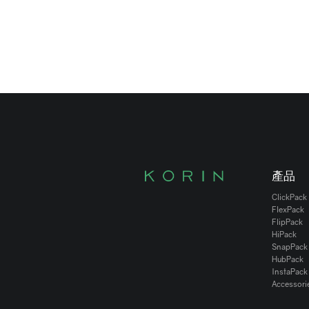
產品
ClickPack
FlexPack
FlipPack
HiPack
SnapPack
HubPack
InstaPack
Accessori