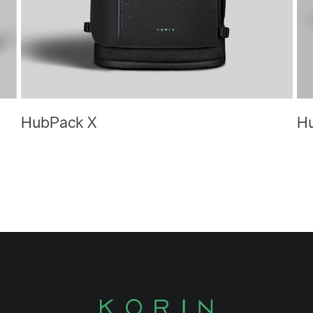
HubPack X
Hu